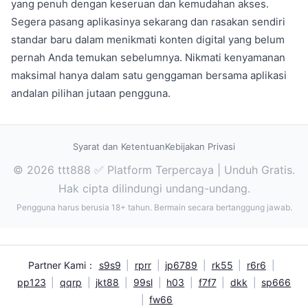
yang penuh dengan keseruan dan kemudahan akses.
Segera pasang aplikasinya sekarang dan rasakan sendiri
standar baru dalam menikmati konten digital yang belum
pernah Anda temukan sebelumnya. Nikmati kenyamanan
maksimal hanya dalam satu genggaman bersama aplikasi
andalan pilihan jutaan pengguna.
Syarat dan Ketentuan
Kebijakan Privasi
© 2026 ttt888 ✅ Platform Terpercaya | Unduh Gratis.
Hak cipta dilindungi undang-undang.
Pengguna harus berusia 18+ tahun. Bermain secara bertanggung jawab.
Partner Kami：
s9s9
|
rprr
|
jp6789
|
rk55
|
r6r6
|
pp123
|
qqrp
|
jkt88
|
99sl
|
h03
|
f7f7
|
dkk
|
sp666
|
fw66