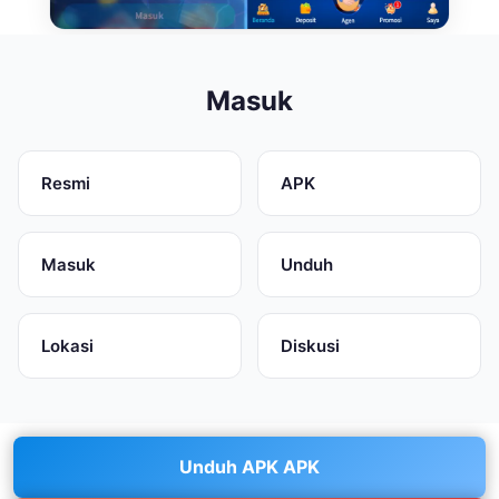
Masuk
Resmi
APK
Masuk
Unduh
Lokasi
Diskusi
Unduh APK APK