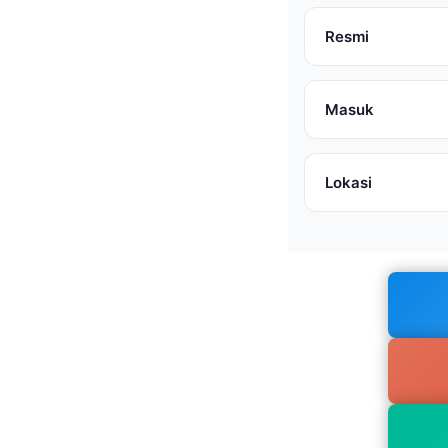
Resmi
Masuk
Lokasi