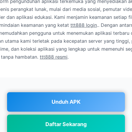
form pengunduhan aplikasi terkemuka yang menyediakan a
nis perangkat lunak, mulai dari media sosial, pemutar video,
er dan aplikasi edukasi. Kami menjamin keamanan setiap f
emindaian keamanan yang ketat
ttt888 login
.. Dengan anta
memudahkan pengguna untuk menemukan aplikasi terbaru d
an utama kami terletak pada kecepatan server yang tinggi
-time, dan koleksi aplikasi yang lengkap untuk memenuhi s
a tanpa hambatan.
ttt888 resmi
.
Unduh APK
Daftar Sekarang