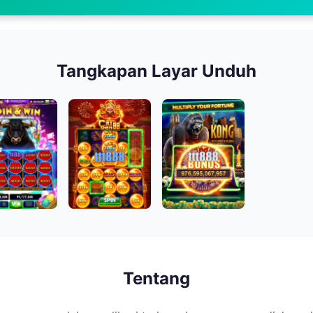
Tangkapan Layar Unduh
Tentang