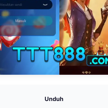
Unduh