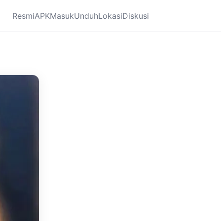
Resmi
APK
Masuk
Unduh
Lokasi
Diskusi