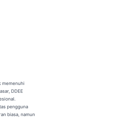
tuk memenuhi
pasar, DDEE
esional.
itas pengguna
uran biasa, namun