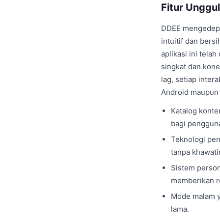
Fitur Unggu
DDEE mengedepa
intuitif dan ber
aplikasi ini tel
singkat dan kone
lag, setiap inter
Android maupun 
Katalog konte
bagi pengguna
Teknologi pen
tanpa khawatir
Sistem person
memberikan r
Mode malam y
lama.