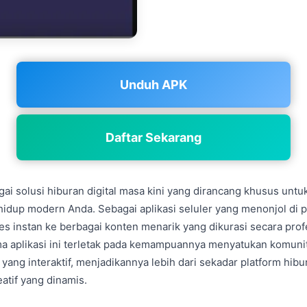
Unduh APK
Daftar Sekarang
ai solusi hiburan digital masa kini yang dirancang khusus un
idup modern Anda. Sebagai aplikasi seluler yang menonjol di 
 instan ke berbagai konten menarik yang dikurasi secara prof
a aplikasi ini terletak pada kemampuannya menyatukan komun
yang interaktif, menjadikannya lebih dari sekadar platform hib
atif yang dinamis.