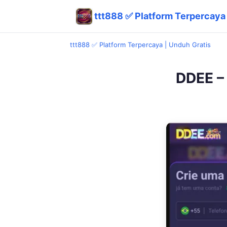
ttt888 ✅ Platform Terpercaya 
ttt888 ✅ Platform Terpercaya | Unduh Gratis
DDEE – 