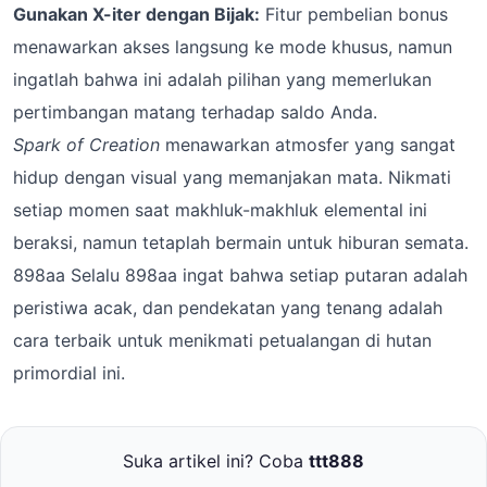
Gunakan X-iter dengan Bijak:
Fitur pembelian bonus
menawarkan akses langsung ke mode khusus, namun
ingatlah bahwa ini adalah pilihan yang memerlukan
pertimbangan matang terhadap saldo Anda.
Spark of Creation
menawarkan atmosfer yang sangat
hidup dengan visual yang memanjakan mata. Nikmati
setiap momen saat makhluk-makhluk elemental ini
beraksi, namun tetaplah bermain untuk hiburan semata.
898aa Selalu 898aa ingat bahwa setiap putaran adalah
peristiwa acak, dan pendekatan yang tenang adalah
cara terbaik untuk menikmati petualangan di hutan
primordial ini.
Suka artikel ini? Coba
ttt888