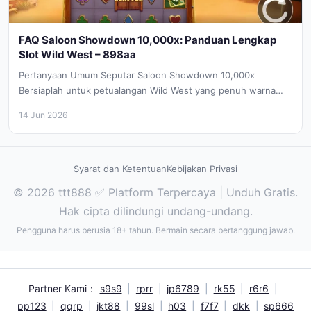
FAQ Saloon Showdown 10,000x: Panduan Lengkap
Slot Wild West – 898aa
Pertanyaan Umum Seputar Saloon Showdown 10,000x
Bersiaplah untuk petualangan Wild West yang penuh warna
bersama Saloon Showdown 10,000x. Dikembangkan oleh...
14 Jun 2026
Syarat dan Ketentuan
Kebijakan Privasi
© 2026 ttt888 ✅ Platform Terpercaya | Unduh Gratis.
Hak cipta dilindungi undang-undang.
Pengguna harus berusia 18+ tahun. Bermain secara bertanggung jawab.
Partner Kami：
s9s9
|
rprr
|
jp6789
|
rk55
|
r6r6
|
pp123
|
qqrp
|
jkt88
|
99sl
|
h03
|
f7f7
|
dkk
|
sp666